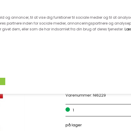
 kunde - husk vi desværre ikke tager afklippede metervarer 
r 600.-
Hurtig levering - kun 1-5 hverdage
Kundeser
old og annoncer, til at vise dig funktioner til sociale medier og til at analys
es partnere inden for sociale medier, annonceringspartnere og analysep
givet dem, eller som de har indsamlet fra din brug af deres tjenester.
Læ
VÆVET STOF
UDSALG
BOLIG
TILB
NEW LOOK KJOLE 
Varenummer:
Nl6229
1
på lager