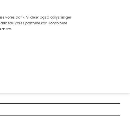
retur
vice - Ring på tlf. 3169 1071
ere vores trafik. Vi deler også oplysninger
artnere. Vores partnere kan kombinere
s mere
.
DKK
0,00
EHØR
MØNSTRE
GARN
DIVERSE
6229 STR. 36-46