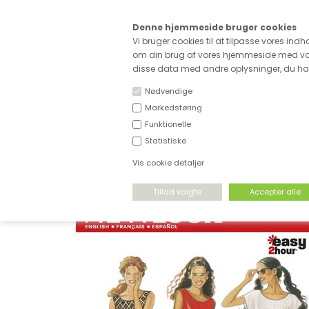
Kære
Denne hjemmeside bruger cookies
Fri fragt ved køb for ove
Vi bruger cookies til at tilpasse vores indh
om din brug af vores hjemmeside med vor
disse data med andre oplysninger, du har 
Nødvendige
Markedsføring
Funktionelle
NYHEDER
DEADSTOCK
STRÆKSTOF
Statistiske
Vis cookie detaljer
FORSIDE
›
MØNSTRE
›
SIMPLICITY & NEW LOOK