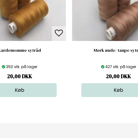
Kardemomme sytråd
Mørk nude/ taupe syt
350 stk. på lager
427 stk. på lager
20,00
DKK
20,00
DKK