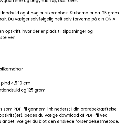
esygdomme og begynderfejl, bær over.
landsuld og 4 nøgler silkemohair. Striberne er ca. 25 gram
air. Du vælger selvfølgelig helt selv farverne på din ON A
pskrift, hvor der er plads til tilpasninger og
dste ven.
silkemohair
 pind 4,5 10 cm
etlandsuld og 125 gram
s som PDF-fil gennem link nederst i din ordrebekræftelse.
kkeopskrift(er), bedes du vælge download af PDF-fil ved
du andet, vælger du blot den ønskede forsendelsesmetode.