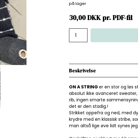
på lager
30,00
DKK
pr.
PDF-fil
Beskrivelse
ON A STRING
er en stor og løs
absolut ikke avanceret sweater, i
rib, ingen smarte sammensyninge
det er den stadig.!
Strikket oppefra og ned, med dy
krydre med en klassisk stribe, 
man altså lige øve lidt synes jeg