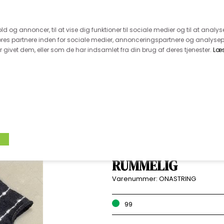
 kunde - husk vi desværre ikke tager afklippede metervarer 
r 600.-
Hurtig levering - kun 1-5 hverdage
Kundeser
old og annoncer, til at vise dig funktioner til sociale medier og til at analys
es partnere inden for sociale medier, annonceringspartnere og analysep
givet dem, eller som de har indsamlet fra din brug af deres tjenester.
Læ
VÆVET STOF
UDSALG
BOLIG
TILB
ON A STRING STR
RUMMELIG
Varenummer:
ONASTRING
99