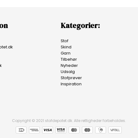
ion
Kategorier:
Stof
tet.dk
Skind
Garn
Tilbehør
k
Nyheder
Udsalg
Stofprøver
Inspiration
Copyright © 2021 stofdepotet.dk. Alle rettigheder forbeholdes.