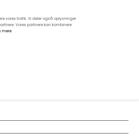
retur
vice - Ring på tlf. 3169 1071
ere vores trafik. Vi deler også oplysninger
artnere. Vores partnere kan kombinere
s mere
.
DKK
0,00
EHØR
MØNSTRE
GARN
DIVERSE
IKKEOPSKRIFT - STRIBET, RAR OG