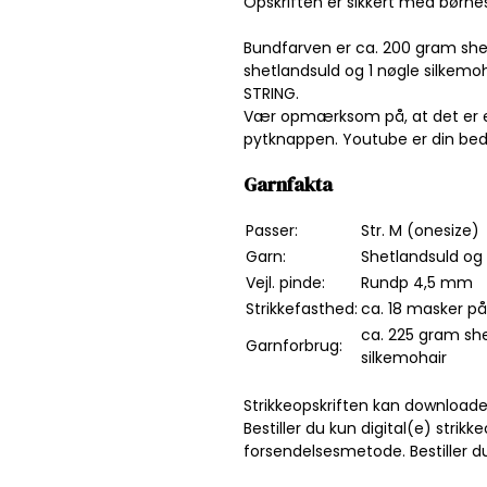
Opskriften er sikkert med børn
Bundfarven er ca. 200 gram shet
shetlandsuld og 1 nøgle silkemoh
STRING.
Vær opmærksom på, at det er en o
pytknappen. Youtube er din be
Garnfakta
Passer:
Str. M (onesize)
Garn:
Shetlandsuld og 
Vejl. pinde:
Rundp 4,5 mm
Strikkefasthed:
ca. 18 masker på
ca. 225 gram sh
Garnforbrug:
silkemohair
Strikkeopskriften kan downloade
Bestiller du kun digital(e) stri
forsendelsesmetode. Bestiller 