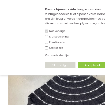
Kære
Denne hjemmeside bruger cookies
Fri fragt ved køb for ove
Vi bruger cookies til at tilpasse vores indh
om din brug af vores hjemmeside med vor
disse data med andre oplysninger, du har 
Nødvendige
Markedsføring
Funktionelle
NYHEDER
DEADSTOCK
STRÆKSTOF
Statistiske
Vis cookie detaljer
FORSIDE
›
GARN
›
STRIKKEOPSKRIFTER
›
STOFDEPOTET OPSKRIFT