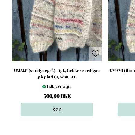
UMAMI (sart lysegrå) - tyk, lækker cardigan
UMAMI (fløde
på pind 10, som KIT
1 stk. på lager
500,00
DKK