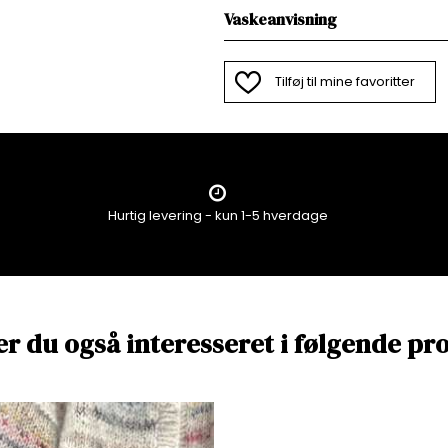
Vaskeanvisning
Tilføj til mine favoritter
Hurtig levering - kun 1-5 hverdage
er du også interesseret i følgende pr