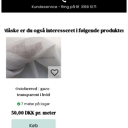
Kundeservice - Ring på tlf. 3169 1071
Måske er du også interesseret i følgende produkter
Ostelærred / gaze -
transparent i hvid
7 meter på lager
50,00 DKK pr. meter