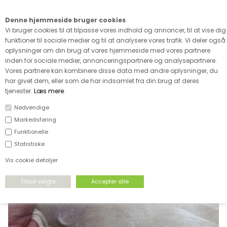
Kære kunde - husk vi desværre ikke tager afklippede metervarer
retur
Denne hjemmeside bruger cookies
0
Vi bruger cookies til at tilpasse vores indhold og annoncer, til at vise dig
funktioner til sociale medier og til at analysere vores trafik. Vi deler også
oplysninger om din brug af vores hjemmeside med vores partnere
inden for sociale medier, annonceringspartnere og analysepartnere.
Vores partnere kan kombinere disse data med andre oplysninger, du
har givet dem, eller som de har indsamlet fra din brug af deres
FORSIDE
›
VÆVET STOF
›
VÆVET BOMULD
tjenester.
Læs mere
.
Nødvendige
Markedsføring
Funktionelle
Statistiske
Vis cookie detaljer