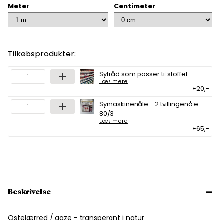
Meter
Centimeter
Tilkøbsprodukter:
Sytråd som passer til stoffet
Læs mere
+20,-
Symaskinenåle - 2 tvillingenåle
80/3
Læs mere
+65,-
Beskrivelse
Ostelærred / gaze - transperant i natur