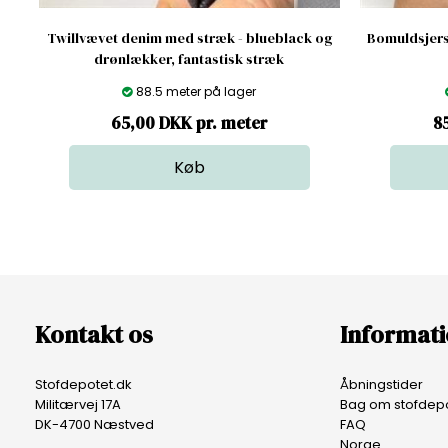
Twillvævet denim med stræk - blueblack og
Bomuldsjerse
drønlækker, fantastisk stræk
88.5 meter på lager
65,00 DKK pr. meter
8
Kontakt os
Informat
Stofdepotet.dk
Åbningstider
Militærvej 17A
Bag om stofdepo
DK-4700 Næstved
FAQ
Norge