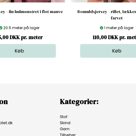
y - fin hulmønstret i flot mauve
Bomuldsjersey - rillet, lækk
farvet
20.5 meter på lager
1 meter på lager
5,00 DKK pr. meter
110,00 DKK pr. me
ion
Kategorier:
Stof
tet.dk
Skind
Garn
Tilbehør