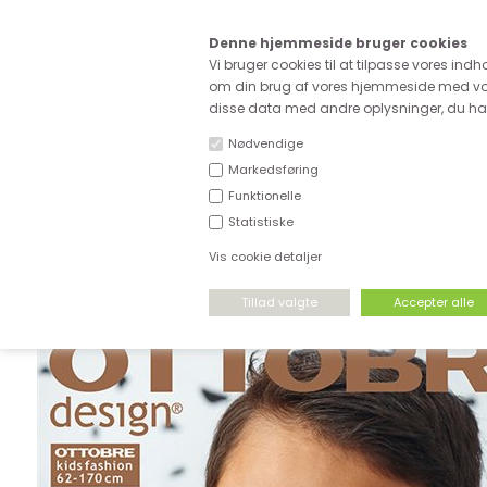
Kære
Denne hjemmeside bruger cookies
Fri fragt ved køb for ove
Vi bruger cookies til at tilpasse vores indh
om din brug af vores hjemmeside med vor
disse data med andre oplysninger, du har 
Nødvendige
Markedsføring
Funktionelle
NYHEDER
DEADSTOCK
STRÆKSTOF
Statistiske
Vis cookie detaljer
FORSIDE
›
MØNSTRE
›
ØVRIGE MØNSTRE