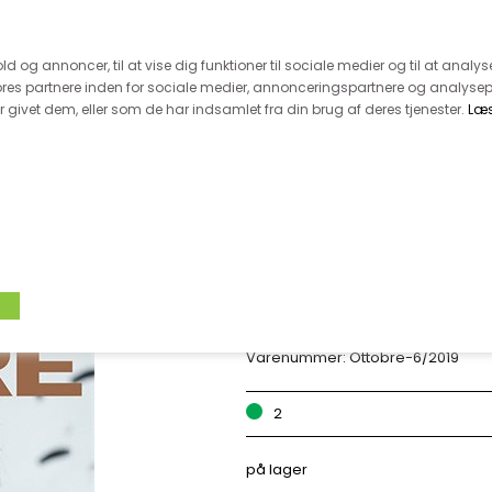
 kunde - husk vi desværre ikke tager afklippede metervarer 
r 600.-
Hurtig levering - kun 1-5 hverdage
Kundeser
old og annoncer, til at vise dig funktioner til sociale medier og til at analys
es partnere inden for sociale medier, annonceringspartnere og analysep
givet dem, eller som de har indsamlet fra din brug af deres tjenester.
Læ
VÆVET STOF
UDSALG
BOLIG
TILB
OTTOBRE - BØRN 
Varenummer:
Ottobre-6/2019
2
på lager