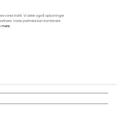
retur
vice - Ring på tlf. 3169 1071
ere vores trafik. Vi deler også oplysninger
artnere. Vores partnere kan kombinere
s mere
.
DKK
0,00
EHØR
MØNSTRE
GARN
DIVERSE
VINTER 2019