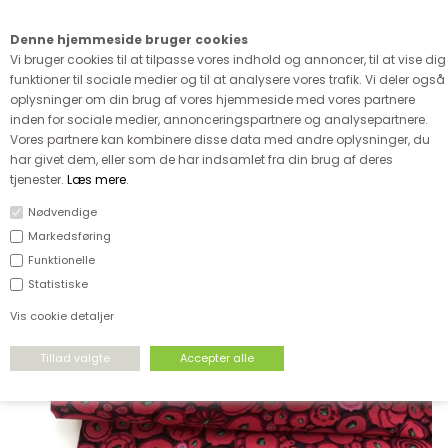
Kære kunde - husk vi desværre ikke tager afklippede metervarer
retur
Denne hjemmeside bruger cookies
0
Vi bruger cookies til at tilpasse vores indhold og annoncer, til at vise dig
funktioner til sociale medier og til at analysere vores trafik. Vi deler også
oplysninger om din brug af vores hjemmeside med vores partnere
inden for sociale medier, annonceringspartnere og analysepartnere.
Vores partnere kan kombinere disse data med andre oplysninger, du
har givet dem, eller som de har indsamlet fra din brug af deres
FORSIDE
›
VÆVET STOF
›
PATCHWORK
tjenester.
Læs mere
.
Nødvendige
Markedsføring
Funktionelle
Statistiske
Vis cookie detaljer