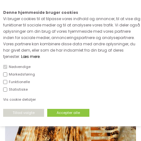
Kære kunde - husk vi desværre ikke tager afklippede metervarer
retur
Denne hjemmeside bruger cookies
0
Vi bruger cookies til at tilpasse vores indhold og annoncer, til at vise dig
funktioner til sociale medier og til at analysere vores trafik. Vi deler også
oplysninger om din brug af vores hjemmeside med vores partnere
inden for sociale medier, annonceringspartnere og analysepartnere.
Vores partnere kan kombinere disse data med andre oplysninger, du
har givet dem, eller som de har indsamlet fra din brug af deres
FORSIDE
›
UDSALG
›
UDSALG & GODE TILBUD PÅ STOF
tjenester.
Læs mere
.
Nødvendige
SPAR
Markedsføring
46%
Funktionelle
Statistiske
Vis cookie detaljer