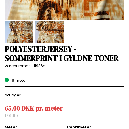
POLYESTERJERSEY -
SOMMERPRINT I GYLDNE TONER
Varenummer:
J11986e
9
meter
på lager
65,00
DKK
pr.
meter
120,00
Meter
Centimeter