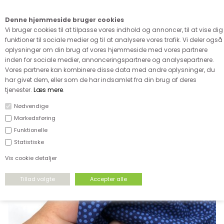
Kære kunde - husk vi desværre ikke tager afklippede metervarer
retur
Denne hjemmeside bruger cookies
0
Vi bruger cookies til at tilpasse vores indhold og annoncer, til at vise dig
funktioner til sociale medier og til at analysere vores trafik. Vi deler også
oplysninger om din brug af vores hjemmeside med vores partnere
inden for sociale medier, annonceringspartnere og analysepartnere.
Vores partnere kan kombinere disse data med andre oplysninger, du
har givet dem, eller som de har indsamlet fra din brug af deres
FORSIDE
›
VÆVET STOF
›
POPLIN
tjenester.
Læs mere
.
Nødvendige
Markedsføring
Funktionelle
Statistiske
Vis cookie detaljer