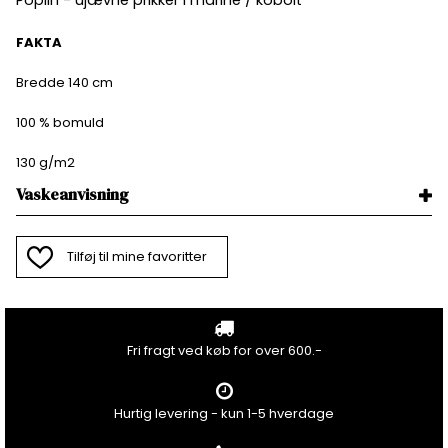
Poplin - ujævne prikker i marine / kobolt
FAKTA
Bredde 140 cm
100 % bomuld
130 g/m2
Vaskeanvisning
Tilføj til mine favoritter
Fri fragt ved køb for over 600.-
Hurtig levering - kun 1-5 hverdage