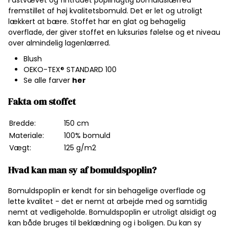
Fastvævet og fintrådet poplinagtig bomuldslærred
fremstillet af høj kvalitetsbomuld. Det er let og utroligt
lækkert at bære. Stoffet har en glat og behagelig
overflade, der giver stoffet en luksuriøs følelse og et niveau
over almindelig lagenlærred.
Blush
OEKO-TEX® STANDARD 100
Se alle farver
her
Fakta om stoffet
Bredde:
150 cm
Materiale:
100% bomuld
Vægt:
125 g/m2
Hvad kan man sy af bomuldspoplin?
Bomuldspoplin er kendt for sin behagelige overflade og
lette kvalitet - det er nemt at arbejde med og samtidig
nemt at vedligeholde. Bomuldspoplin er utroligt alsidigt og
kan både bruges til beklædning og i boligen. Du kan sy