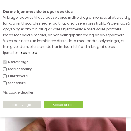
Kære kunde - husk vi desværre ikke tager afklippede metervarer
retur
Denne hjemmeside bruger cookies
0
Vi bruger cookies til at tilpasse vores indhold og annoncer, til at vise dig
funktioner til sociale medier og til at analysere vores trafik. Vi deler også
oplysninger om din brug af vores hjemmeside med vores partnere
inden for sociale medier, annonceringspartnere og analysepartnere.
Vores partnere kan kombinere disse data med andre oplysninger, du
har givet dem, eller som de har indsamlet fra din brug af deres
FORSIDE
›
VÆVET STOF
›
VÆVET BOMULD
tjenester.
Læs mere
.
Nødvendige
Markedsføring
Funktionelle
Statistiske
Vis cookie detaljer