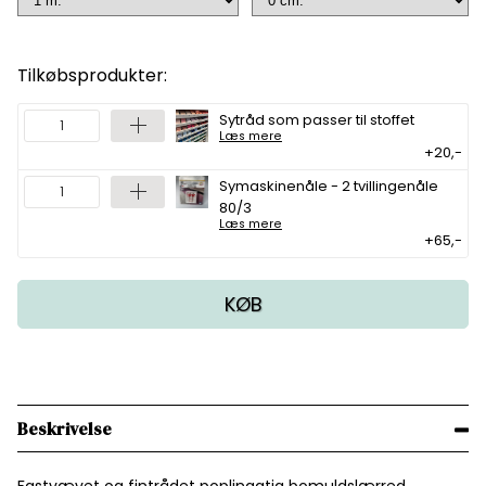
Tilkøbsprodukter:
Sytråd som passer til stoffet
Læs mere
+20,-
Symaskinenåle - 2 tvillingenåle
80/3
Læs mere
+65,-
KØB
Beskrivelse