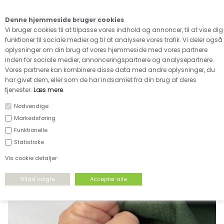
Kære kunde - husk vi desværre ikke tager afklippede metervarer
retur
Denne hjemmeside bruger cookies
0
Vi bruger cookies til at tilpasse vores indhold og annoncer, til at vise dig
funktioner til sociale medier og til at analysere vores trafik. Vi deler også
oplysninger om din brug af vores hjemmeside med vores partnere
inden for sociale medier, annonceringspartnere og analysepartnere.
Vores partnere kan kombinere disse data med andre oplysninger, du
har givet dem, eller som de har indsamlet fra din brug af deres
FORSIDE
›
STRÆKSTOF
›
RIB
tjenester.
Læs mere
.
Nødvendige
Markedsføring
Funktionelle
Statistiske
Vis cookie detaljer