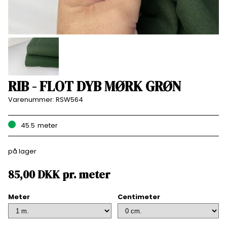
RIB - FLOT DYB MØRK GRØN
Varenummer:
RSW564
45.5
meter
på lager
85,00
DKK
pr.
meter
Meter
Centimeter