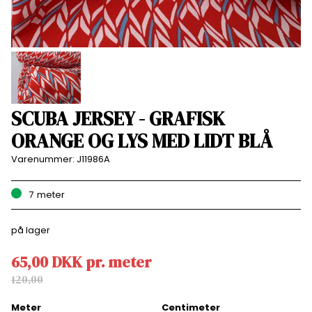
SCUBA JERSEY - GRAFISK
ORANGE OG LYS MED LIDT BLÅ
Varenummer:
J11986A
7
meter
på lager
65,00
DKK
pr.
meter
120,00
Meter
Centimeter