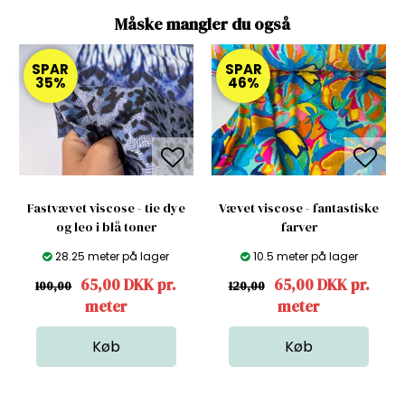
Måske mangler du også
SPAR
SPAR
35%
46%
Fastvævet viscose - tie dye
Vævet viscose - fantastiske
og leo i blå toner
farver
28.25 meter på lager
10.5 meter på lager
65,00 DKK pr.
65,00 DKK pr.
100,00
120,00
meter
meter