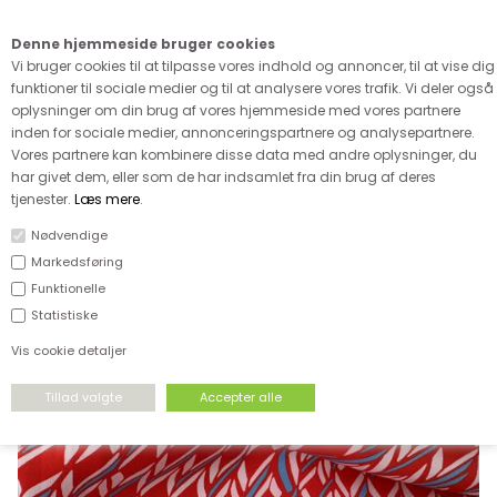
Kære kunde - husk vi desværre ikke tager afklippede metervarer
retur
Denne hjemmeside bruger cookies
0
Vi bruger cookies til at tilpasse vores indhold og annoncer, til at vise dig
funktioner til sociale medier og til at analysere vores trafik. Vi deler også
oplysninger om din brug af vores hjemmeside med vores partnere
inden for sociale medier, annonceringspartnere og analysepartnere.
Vores partnere kan kombinere disse data med andre oplysninger, du
har givet dem, eller som de har indsamlet fra din brug af deres
FORSIDE
›
UDSALG
›
UDSALG & GODE TILBUD PÅ STOF
tjenester.
Læs mere
.
Nødvendige
SPAR
Markedsføring
46%
Funktionelle
Statistiske
Vis cookie detaljer