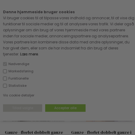
Kære kunde - husk vi desværre ikke tager afklippede metervarer
retur
Denne hjemmeside bruger cookies
0
Vi bruger cookies til at tilpasse vores indhold og annoncer, til at vise dig
funktioner til sociale medier og til at analysere vores trafik. Vi deler også
oplysninger om din brug af vores hjemmeside med vores partnere
inden for sociale medier, annonceringspartnere og analysepartnere.
Vores partnere kan kombinere disse data med andre oplysninger, du
har givet dem, eller som de har indsamlet fra din brug af deres
tjenester.
Læs mere
.
Sorter efter...
Pris - stigende
Pris - faldende
Ældste først
Nødvendige
Nyeste først
Antal solgte
Markedsføring
Funktionelle
Statistiske
Vis cookie detaljer
Gauze - florlet dobbelt gauze
Gauze - florlet dobbelt gauze i