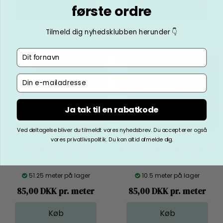
første ordre
Tilmeld dig nyhedsklubben herunder 👇
Fornavn
Email
Ja tak til en rabatkode
Ved deltagelse bliver du tilmeldt vores nyhedsbrev. Du accepterer også
vores privatlivspolitik. Du kan altid afmelde dig.
Dobbelt gauze - florlet i
Dobbelt gauze - florlet i mørk
chilirød, økologisk
sand, økologisk
51.25 meter på lager
10.5 meter på lager
85,00 DKK pr. meter
85,00 DKK pr. meter