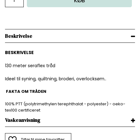
KØB
Beskrivelse
BESKRIVELSE
130 meter seraflex tråd
Ideel til syning, quiltning, broderi, overlocksøm..
FAKTA OM TRÅDEN
100% PTT (polytrimethylen terephthalat - polyester) - oeko-
tex100 certificeret
Vaskeanvisning
Tilføj til mine favoritter