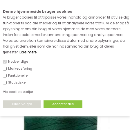
Kære kunde - husk vi desværre ikke tager afklippede metervarer
retur
Denne hjemmeside bruger cookies
0
Vi bruger cookies til at tilpasse vores indhold og annoncer, til at vise dig
funktioner til sociale medier og til at analysere vores trafik. Vi deler også
oplysninger om din brug af vores hjemmeside med vores partnere
inden for sociale medier, annonceringspartnere og analysepartnere.
Vores partnere kan kombinere disse data med andre oplysninger, du
har givet dem, eller som de har indsamlet fra din brug af deres
FORSIDE
›
TILBEHØR
›
SPECIEL TRÅD
tjenester.
Læs mere
.
Nødvendige
Markedsføring
Funktionelle
Statistiske
Vis cookie detaljer