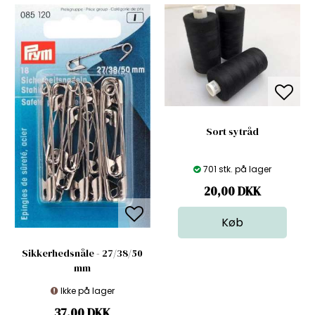
Sort sytråd
701 stk. på lager
20,00
DKK
Sikkerhedsnåle - 27/38/50
mm
Ikke på lager
37,00
DKK