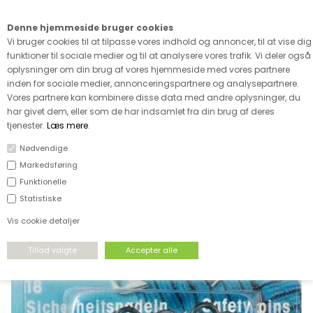
Kære kunde - husk vi desværre ikke tager afklippede metervarer
retur
Denne hjemmeside bruger cookies
0
Vi bruger cookies til at tilpasse vores indhold og annoncer, til at vise dig
funktioner til sociale medier og til at analysere vores trafik. Vi deler også
oplysninger om din brug af vores hjemmeside med vores partnere
inden for sociale medier, annonceringspartnere og analysepartnere.
Vores partnere kan kombinere disse data med andre oplysninger, du
har givet dem, eller som de har indsamlet fra din brug af deres
FORSIDE
›
TILBEHØR
›
NÅLE
tjenester.
Læs mere
.
Nødvendige
Markedsføring
Funktionelle
Statistiske
Vis cookie detaljer