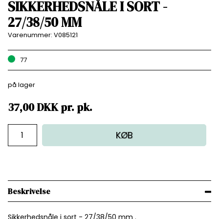
SIKKERHEDSNÅLE I SORT -
27/38/50 MM
Varenummer:
V085121
77
på lager
37,00
DKK
pr.
pk.
KØB
Beskrivelse
Sikkerhedsnåle i sort - 27/38/50 mm .