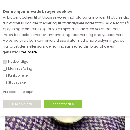
Kære kunde - husk vi desværre ikke tager afklippede metervarer
retur
Denne hjemmeside bruger cookies
0
Vi bruger cookies til at tilpasse vores indhold og annoncer, til at vise dig
funktioner til sociale medier og til at analysere vores trafik. Vi deler også
oplysninger om din brug af vores hjemmeside med vores partnere
inden for sociale medier, annonceringspartnere og analysepartnere.
Vores partnere kan kombinere disse data med andre oplysninger, du
har givet dem, eller som de har indsamlet fra din brug af deres
FORSIDE
›
TILBEHØR
›
METALKNAPPER
tjenester.
Læs mere
.
Nødvendige
Markedsføring
Funktionelle
Statistiske
Vis cookie detaljer