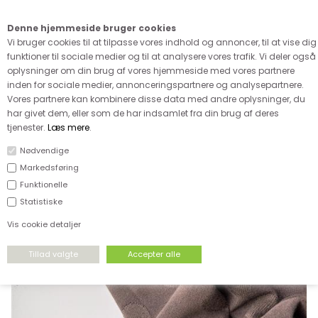
Kære kunde - husk vi desværre ikke tager afklippede metervarer
retur
Denne hjemmeside bruger cookies
0
Vi bruger cookies til at tilpasse vores indhold og annoncer, til at vise dig
funktioner til sociale medier og til at analysere vores trafik. Vi deler også
oplysninger om din brug af vores hjemmeside med vores partnere
inden for sociale medier, annonceringspartnere og analysepartnere.
Vores partnere kan kombinere disse data med andre oplysninger, du
har givet dem, eller som de har indsamlet fra din brug af deres
FORSIDE
›
UDSALG
›
UDSALG & GODE TILBUD PÅ STOF
tjenester.
Læs mere
.
Nødvendige
SPAR
Markedsføring
46%
Funktionelle
Statistiske
Vis cookie detaljer