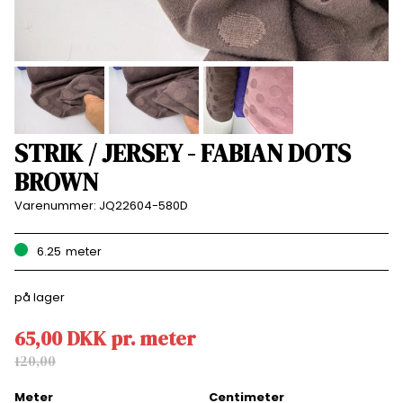
STRIK / JERSEY - FABIAN DOTS
BROWN
Varenummer:
JQ22604-580D
6.25
meter
på lager
65,00
DKK
pr.
meter
120,00
Meter
Centimeter