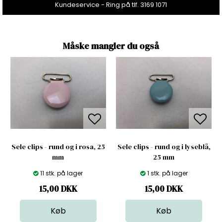
Kundeservice - Ring på tlf. 3169 1071
Måske mangler du også
Sele clips - rund og i rosa, 25
Sele clips - rund og i lyseblå,
mm
25 mm
11 stk. på lager
1 stk. på lager
15,00
DKK
15,00
DKK