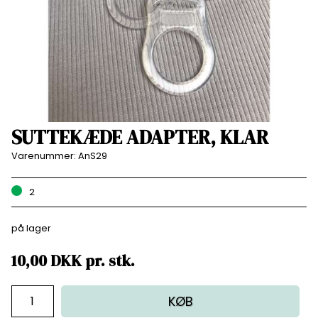
SUTTEKÆDE ADAPTER, KLAR
Varenummer:
AnS29
2
på lager
10,00
DKK
pr.
stk.
KØB