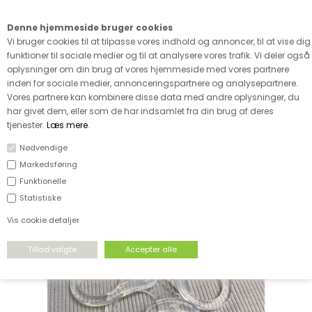
Kære kunde - husk vi desværre ikke tager afklippede metervarer
retur
Denne hjemmeside bruger cookies
0
Vi bruger cookies til at tilpasse vores indhold og annoncer, til at vise dig
funktioner til sociale medier og til at analysere vores trafik. Vi deler også
oplysninger om din brug af vores hjemmeside med vores partnere
inden for sociale medier, annonceringspartnere og analysepartnere.
Vores partnere kan kombinere disse data med andre oplysninger, du
har givet dem, eller som de har indsamlet fra din brug af deres
FORSIDE
›
TILBEHØR
›
BÅND OG KANTBÅND
tjenester.
Læs mere
.
Nødvendige
Markedsføring
Funktionelle
Statistiske
Vis cookie detaljer