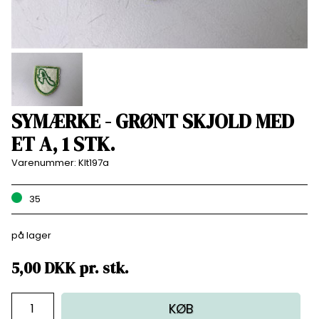
SYMÆRKE - GRØNT SKJOLD MED
ET A, 1 STK.
Varenummer:
Klt197a
35
på lager
5,00
DKK
pr.
stk.
KØB