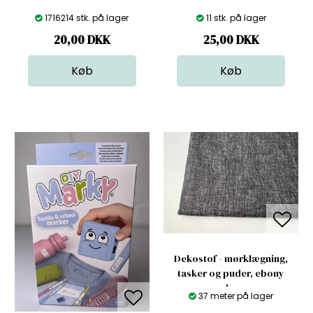
1716214 stk. på lager
11 stk. på lager
20,00
DKK
25,00
DKK
Dekostof - mørklægning,
tasker og puder, ebony
melange
37 meter på lager