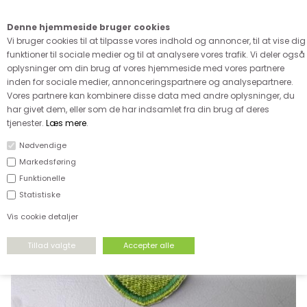
Kære kunde - husk vi desværre ikke tager afklippede metervarer
retur
Denne hjemmeside bruger cookies
0
Vi bruger cookies til at tilpasse vores indhold og annoncer, til at vise dig
funktioner til sociale medier og til at analysere vores trafik. Vi deler også
oplysninger om din brug af vores hjemmeside med vores partnere
inden for sociale medier, annonceringspartnere og analysepartnere.
Vores partnere kan kombinere disse data med andre oplysninger, du
har givet dem, eller som de har indsamlet fra din brug af deres
FORSIDE
›
TILBEHØR
›
SLØJFER & MÆRKER
tjenester.
Læs mere
.
Nødvendige
Markedsføring
Funktionelle
Statistiske
Vis cookie detaljer