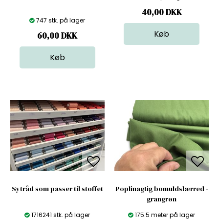
40,00
DKK
747 stk. på lager
60,00
DKK
Sytråd som passer til stoffet
Poplinagtig bomuldslærred -
grangrøn
1716241 stk. på lager
175.5 meter på lager