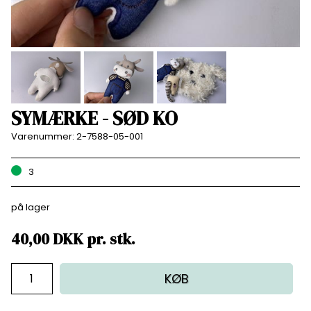
SYMÆRKE - SØD KO
Varenummer:
2-7588-05-001
3
på lager
40,00
DKK
pr.
stk.
KØB