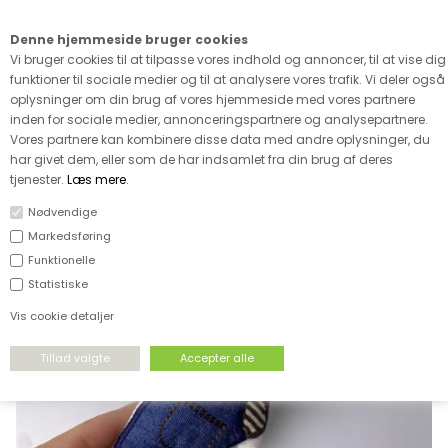
Kære kunde - husk vi desværre ikke tager afklippede metervarer
retur
Denne hjemmeside bruger cookies
0
Vi bruger cookies til at tilpasse vores indhold og annoncer, til at vise dig
funktioner til sociale medier og til at analysere vores trafik. Vi deler også
oplysninger om din brug af vores hjemmeside med vores partnere
inden for sociale medier, annonceringspartnere og analysepartnere.
Vores partnere kan kombinere disse data med andre oplysninger, du
har givet dem, eller som de har indsamlet fra din brug af deres
FORSIDE
›
TILBEHØR
›
SLØJFER & MÆRKER
tjenester.
Læs mere
.
Nødvendige
Markedsføring
Funktionelle
Statistiske
Vis cookie detaljer