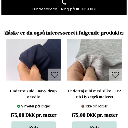
Kundeservice - Ring på tlf. 3169 1071
Måske er du også interesseret i følgende produkter
Undertøjsuld - navy drop
Undertøjsuld med silke - 2x2
needle
rib i lysegrå meleret
9 meter på lager
Ikke på lager
175,00 DKK pr. meter
175,00 DKK pr. meter