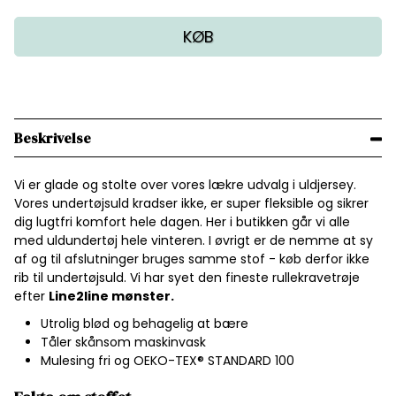
KØB
Beskrivelse
Vi er glade og stolte over vores lækre udvalg i uldjersey.
Vores undertøjsuld kradser ikke, er super fleksible og sikrer
dig lugtfri komfort hele dagen. Her i butikken går vi alle
med uldundertøj hele vinteren. I øvrigt er de nemme at sy
af og til afslutninger bruges samme stof - køb derfor ikke
rib til undertøjsuld. Vi har syet den fineste rullekravetrøje
efter
Line2line mønster.
Utrolig blød og behagelig at bære
Tåler skånsom maskinvask
Mulesing fri og OEKO-TEX® STANDARD 100