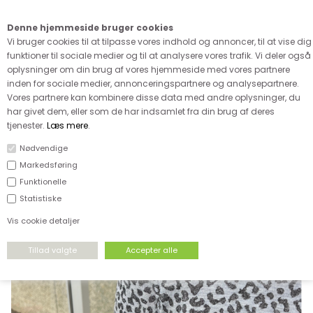
Kære kunde - husk vi desværre ikke tager afklippede metervarer
retur
Denne hjemmeside bruger cookies
0
Vi bruger cookies til at tilpasse vores indhold og annoncer, til at vise dig
funktioner til sociale medier og til at analysere vores trafik. Vi deler også
oplysninger om din brug af vores hjemmeside med vores partnere
inden for sociale medier, annonceringspartnere og analysepartnere.
Vores partnere kan kombinere disse data med andre oplysninger, du
har givet dem, eller som de har indsamlet fra din brug af deres
FORSIDE
›
STRÆKSTOF
›
ULDJERSEY
tjenester.
Læs mere
.
Nødvendige
Markedsføring
Funktionelle
Statistiske
Vis cookie detaljer