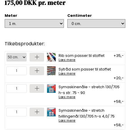
175,00
DKK
pr.
meter
Meter
Centimeter
Tilkøbsprodukter:
Rib som passer til stoffet
+35,-
Læs mere
Sytråd som passer til stoffet
Læs mere
+20,-
Symaskinenåle - stretch 130/705
h-s str. 75 - 90
Læs mere
+58,-
Symaskinenåle - stretch
tvillingenål 130/705 h-s 4,0/ 75
Læs mere
+58,-