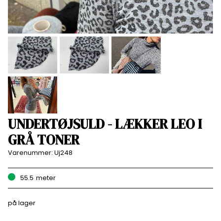
UNDERTØJSULD - LÆKKER LEO I
GRÅ TONER
Varenummer:
Uj248
55.5
meter
på lager