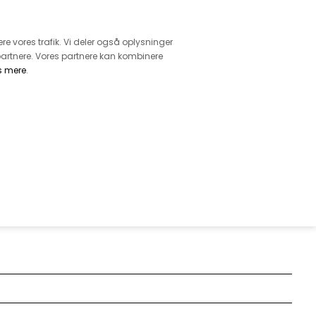
retur
vice - Ring på tlf. 3169 1071
ere vores trafik. Vi deler også oplysninger
artnere. Vores partnere kan kombinere
s mere
.
DKK
0,00
EHØR
MØNSTRE
GARN
DIVERSE
 LYNLÅS FRA YKK - 60 CM,