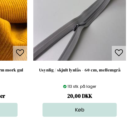
varm mørk gul
Usynlig / skjult lynlås - 60 cm, mellemgrå
113 stk. på lager
ter
20,00
DKK