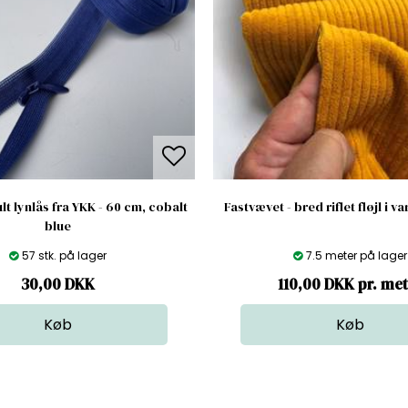
ult lynlås fra YKK - 60 cm, cobalt
Fastvævet - bred riflet fløjl i 
blue
57 stk. på lager
7.5 meter på lager
30,00
DKK
110,00 DKK pr. me