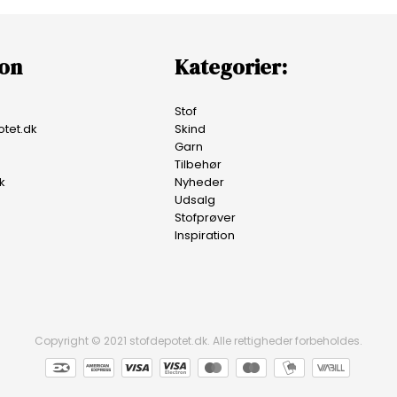
ion
Kategorier:
Stof
tet.dk
Skind
Garn
Tilbehør
k
Nyheder
Udsalg
Stofprøver
Inspiration
Copyright © 2021 stofdepotet.dk. Alle rettigheder forbeholdes.