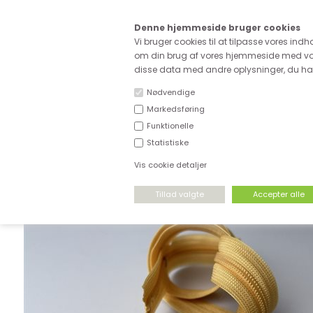
Kære
Denne hjemmeside bruger cookies
Fri fragt ved køb for ove
Vi bruger cookies til at tilpasse vores indh
om din brug af vores hjemmeside med vor
disse data med andre oplysninger, du har 
Nødvendige
Markedsføring
Funktionelle
NYHEDER
DEADSTOCK
STRÆKSTOF
Statistiske
Vis cookie detaljer
FORSIDE
›
TILBEHØR
›
USYNLIGE LYNLÅSE