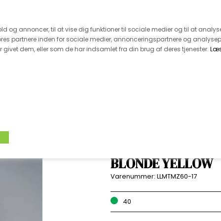
 kunde - husk vi desværre ikke tager afklippede metervarer 
r 600.-
Hurtig levering - kun 1-5 hverdage
Kundeser
old og annoncer, til at vise dig funktioner til sociale medier og til at analys
es partnere inden for sociale medier, annonceringspartnere og analysep
givet dem, eller som de har indsamlet fra din brug af deres tjenester.
Læ
VÆVET STOF
UDSALG
BOLIG
TILB
USYNLIG / SKJULT
BLONDE YELLOW
Varenummer:
LLMTMZ60-17
40