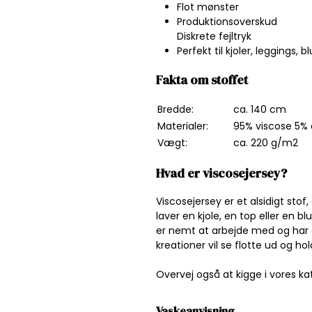
Flot mønster
Produktionsoverskud
Diskrete fejltryk
Perfekt til kjoler, leggings, blu
Fakta om stoffet
Bredde:
ca. 140 cm
Materialer:
95% viscose 5% 
Vægt:
ca. 220 g/m2
Hvad er viscosejersey?
Viscosejersey er et alsidigt sto
laver en kjole, en top eller en bl
er nemt at arbejde med og har et
kreationer vil se flotte ud og h
Overvej også at kigge i vores ka
Vaskeanvisning