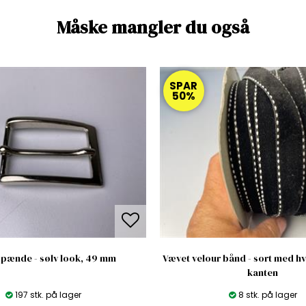
Måske mangler du også
SPAR
50%
pænde - sølv look, 49 mm
Vævet velour bånd - sort med hv
kanten
197 stk. på lager
8 stk. på lager