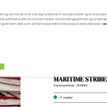
 kunde - husk vi desværre ikke tager afklippede metervarer 
r 600.-
Hurtig levering - kun 1-5 hverdage
Kundeser
old og annoncer, til at vise dig funktioner til sociale medier og til at analys
es partnere inden for sociale medier, annonceringspartnere og analysep
givet dem, eller som de har indsamlet fra din brug af deres tjenester.
Læ
VÆVET STOF
UDSALG
BOLIG
TILB
VISCOSEJERSEY -
MARITIME STRIBE
Varenummer:
J11466U
17
meter