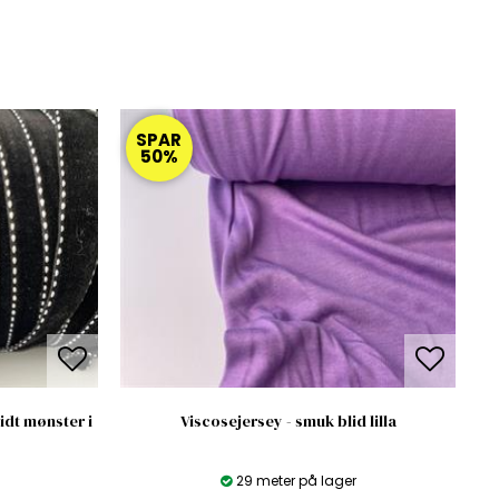
SPAR
50%
idt mønster i
Viscosejersey - smuk blid lilla
29 meter på lager