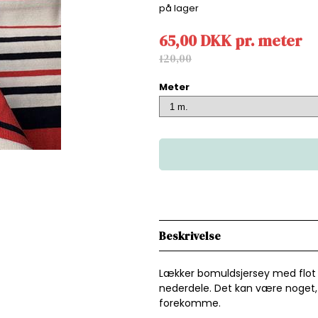
på lager
65,00
DKK
pr.
meter
120,00
Meter
Beskrivelse
Lækker bomuldsjersey med flot m
nederdele. Det kan være noget, de
forekomme.