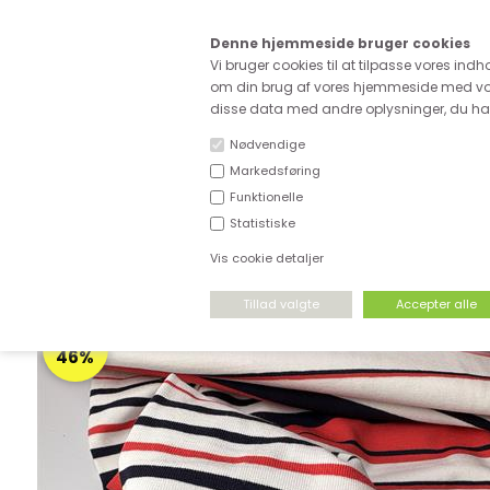
Kære
Denne hjemmeside bruger cookies
Fri fragt ved køb for ove
Vi bruger cookies til at tilpasse vores indh
om din brug af vores hjemmeside med vor
disse data med andre oplysninger, du har 
Nødvendige
Markedsføring
Funktionelle
NYHEDER
DEADSTOCK
STRÆKSTOF
Statistiske
Vis cookie detaljer
FORSIDE
›
UDSALG
›
UDSALG & GODE TILBUD PÅ STOF
SPAR
46%