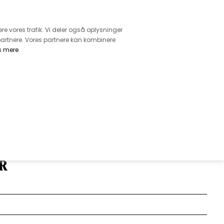
retur
vice - Ring på tlf. 3169 1071
ere vores trafik. Vi deler også oplysninger
artnere. Vores partnere kan kombinere
s mere
.
DKK
0,00
EHØR
MØNSTRE
GARN
DIVERSE
 DRØN LÆKKER KVALITET I
R