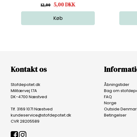
5,00
DKK
12,00
Kontakt os
Informat
Stofdepotet.dk
Åbningstider
Militærvej 17A
Bag om stofdepo
DK-4700 Næstved
FAQ
Norge
Tlf. 3169 1071 Næstved
Outside Denmar
kundeservice@stofdepotet.dk
Betingelser
CVR 28205589