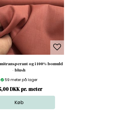
 semitransperant og i 100% bomuld
- blush
59 meter på lager
5,00 DKK pr. meter