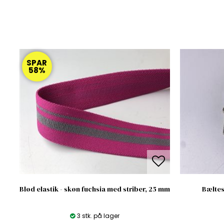
SPAR
58%
Blød elastik - skøn fuchsia med striber, 25 mm
Bæltes
3 stk. på lager