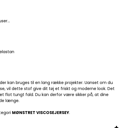
ser...
elastan
f, der kan bruges til en lang række projekter. Uanset om du
use, vil dette stof give dit tøj et friskt og moderne look. Det
 flot tungt fald. Du kan derfor være sikker på, at dine
olde længe.
tegori
MØNSTRET VISCOSEJERSEY
.