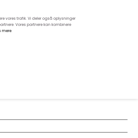
retur
vice - Ring på tlf. 3169 1071
ere vores trafik. Vi deler også oplysninger
artnere. Vores partnere kan kombinere
s mere
.
DKK
0,00
EHØR
MØNSTRE
GARN
DIVERSE
FLOTTE STRIBER I TURKIS /