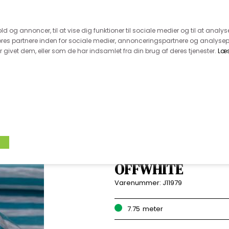
 kunde - husk vi desværre ikke tager afklippede metervarer 
r 600.-
Hurtig levering - kun 1-5 hverdage
Kundeser
old og annoncer, til at vise dig funktioner til sociale medier og til at analys
es partnere inden for sociale medier, annonceringspartnere og analysep
givet dem, eller som de har indsamlet fra din brug af deres tjenester.
Læ
VÆVET STOF
UDSALG
BOLIG
TILB
VISCOSEJERSEY - 
OFFWHITE
Varenummer:
J11979
7.75
meter