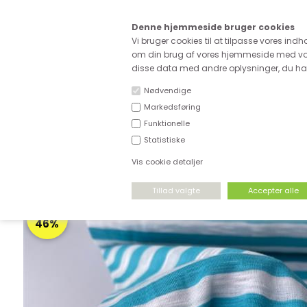
Kære
Denne hjemmeside bruger cookies
Fri fragt ved køb for ove
Vi bruger cookies til at tilpasse vores indh
om din brug af vores hjemmeside med vor
disse data med andre oplysninger, du har 
Nødvendige
Markedsføring
Funktionelle
NYHEDER
DEADSTOCK
STRÆKSTOF
Statistiske
Vis cookie detaljer
FORSIDE
›
UDSALG
›
UDSALG & GODE TILBUD PÅ STOF
SPAR
46%