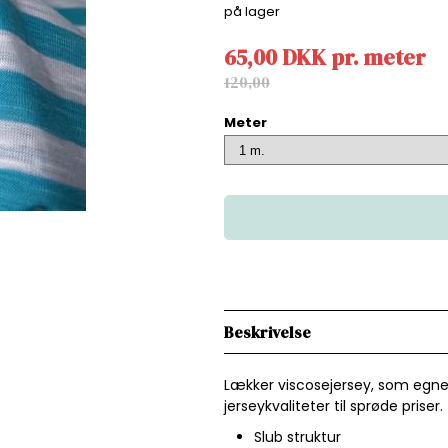
på lager
65,00
DKK
pr.
meter
120,00
Meter
Beskrivelse
Lækker viscosejersey, som egner
jerseykvaliteter til sprøde priser.
Slub struktur