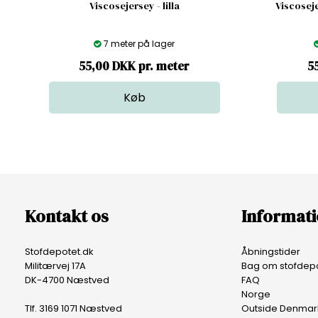
Viscosejersey - lilla
Viscoseje
7 meter på lager
55,00 DKK pr. meter
5
Kontakt os
Informat
Stofdepotet.dk
Åbningstider
Militærvej 17A
Bag om stofdepo
DK-4700 Næstved
FAQ
Norge
Tlf. 3169 1071 Næstved
Outside Denmar