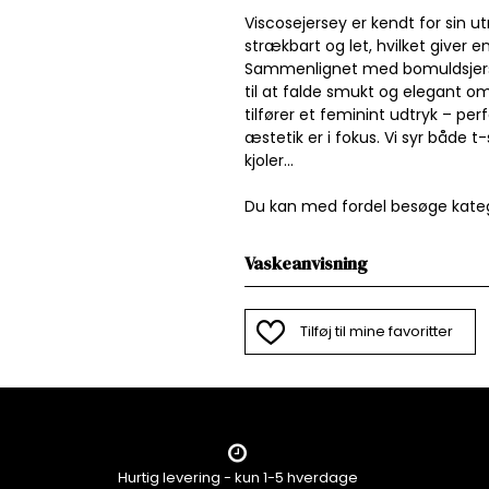
Viscosejersey er kendt for sin 
strækbart og let, hvilket giver
Sammenlignet med bomuldsjersey
til at falde smukt og elegant o
tilfører et feminint udtryk – per
æstetik er i fokus. Vi syr både 
kjoler...
Du kan med fordel besøge kate
Vaskeanvisning
Tilføj til mine favoritter
Hurtig levering - kun 1-5 hverdage