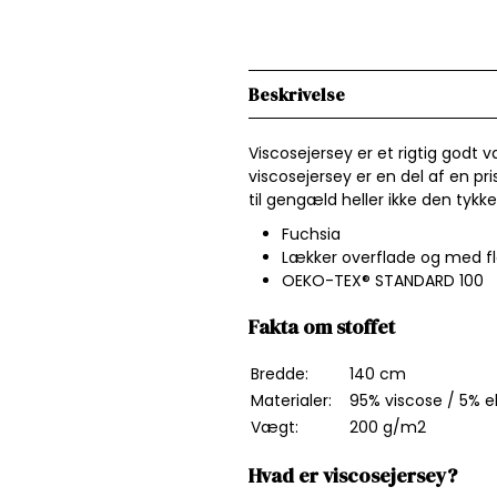
Beskrivelse
Viscosejersey er et rigtig godt v
viscosejersey er en del af en pr
til gengæld heller ikke den tykke
Fuchsia
Lækker overflade og med fl
OEKO-TEX® STANDARD 100
Fakta om stoffet
Bredde:
140 cm
Materialer:
95% viscose / 5% e
Vægt:
200 g/m2
Hvad er viscosejersey?