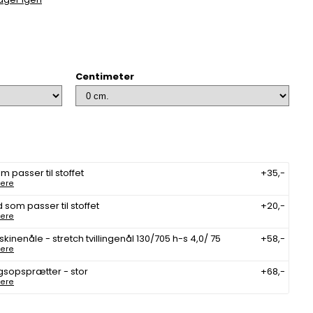
Centimeter
m passer til stoffet
+35,-
ere
 som passer til stoffet
+20,-
ere
inenåle - stretch tvillingenål 130/705 h-s 4,0/ 75
+58,-
ere
gsopsprætter - stor
+68,-
ere