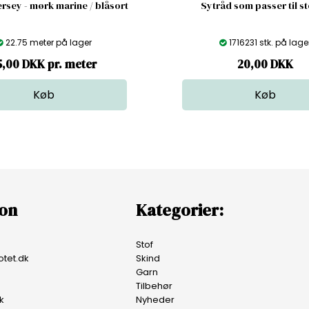
rsey - mørk marine / blåsort
Sytråd som passer til st
22.75 meter på lager
1716231 stk. på lage
5,00 DKK pr. meter
20,00
DKK
ion
Kategorier:
Stof
tet.dk
Skind
Garn
Tilbehør
k
Nyheder