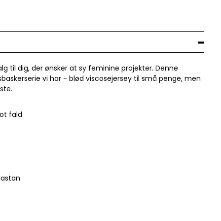
alg til dig, der ønsker at sy feminine projekter. Denne
isbaskerserie vi har - blød viscosejersey til små penge, men
ste.
ot fald
lastan