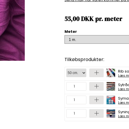
55,00
DKK
pr.
meter
Meter
Tilkøbsprodukter:
Rib so
Læs m
Sytråd
Læs m
Symask
Læs m
Synin
Læs m