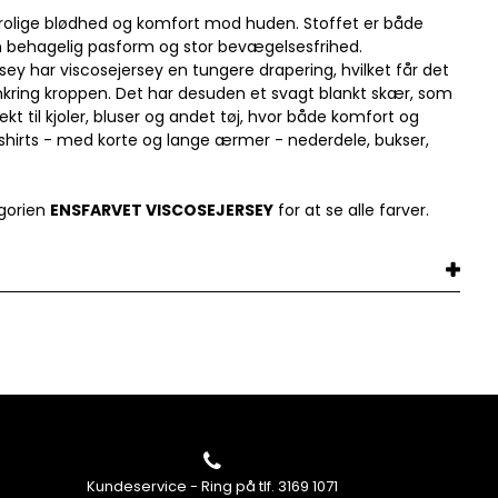
utrolige blødhed og komfort mod huden. Stoffet er både
 en behagelig pasform og stor bevægelsesfrihed.
 har viscosejersey en tungere drapering, hvilket får det
mkring kroppen. Det har desuden et svagt blankt skær, som
fekt til kjoler, bluser og andet tøj, hvor både komfort og
t-shirts - med korte og lange ærmer - nederdele, bukser,
gorien
ENSFARVET VISCOSEJERSEY
for at se alle farver.
Kundeservice - Ring på tlf. 3169 1071