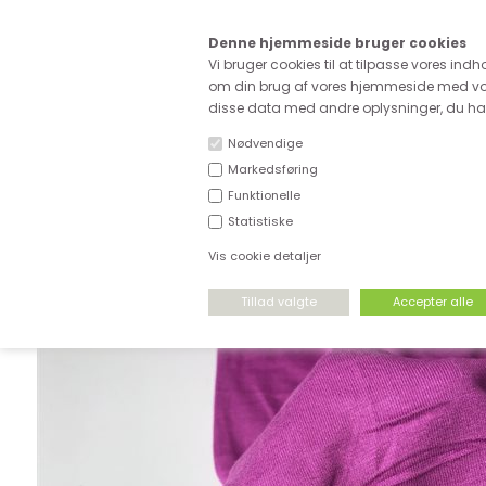
Kære
Denne hjemmeside bruger cookies
Fri fragt ved køb for ove
Vi bruger cookies til at tilpasse vores indh
om din brug af vores hjemmeside med vor
disse data med andre oplysninger, du har 
Nødvendige
Markedsføring
Funktionelle
NYHEDER
DEADSTOCK
STRÆKSTOF
Statistiske
Vis cookie detaljer
FORSIDE
›
STRÆKSTOF
›
ENSFARVET VISCOSEJERSEY