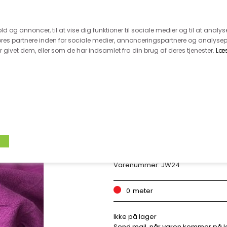
 kunde - husk vi desværre ikke tager afklippede metervarer 
r 600.-
Hurtig levering - kun 1-5 hverdage
Kundeser
old og annoncer, til at vise dig funktioner til sociale medier og til at analys
es partnere inden for sociale medier, annonceringspartnere og analysep
givet dem, eller som de har indsamlet fra din brug af deres tjenester.
Læ
VÆVET STOF
UDSALG
BOLIG
TILB
VISCOSEJERSEY -
Varenummer:
JW24
0
meter
Ikke på lager
Send mail, når varen kommer på l