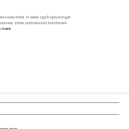
retur
vice - Ring på tlf. 3169 1071
ere vores trafik. Vi deler også oplysninger
artnere. Vores partnere kan kombinere
s mere
.
DKK
0,00
EHØR
MØNSTRE
GARN
DIVERSE
 FUCHSIA
ager igen