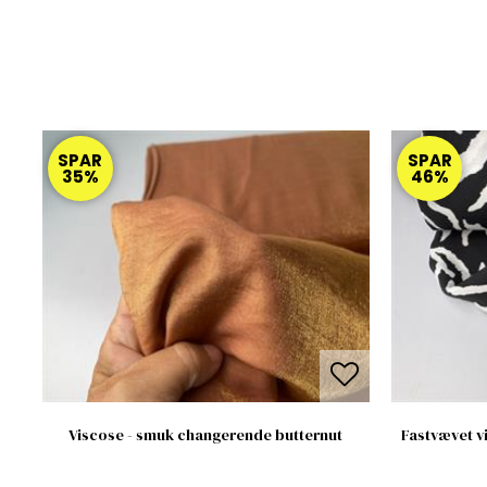
SPAR
SPAR
35%
46%
Viscose - smuk changerende butternut
Fastvævet vi