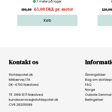
7 meter på lager
65,00 DKK pr. meter
100,00
120,00
Kontakt os
Informat
Stofdepotet.dk
Åbningstider
Militærvej 17A
Bag om stofdepo
DK-4700 Næstved
FAQ
Norge
Tlf. 3169 1071 Næstved
Outside Denmar
kundeservice@stofdepotet.dk
Betingelser
CVR 28205589