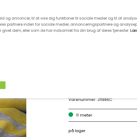
 kunde - husk vi desværre ikke tager afklippede metervarer 
r 600.-
Hurtig levering - kun 1-5 hverdage
Kundeser
old og annoncer, til at vise dig funktioner til sociale medier og til at analys
es partnere inden for sociale medier, annonceringspartnere og analysep
givet dem, eller som de har indsamlet fra din brug af deres tjenester.
Læ
VÆVET STOF
UDSALG
BOLIG
TILB
VISCOSEJERSEY -
Varenummer:
J11986C
11
meter
på lager