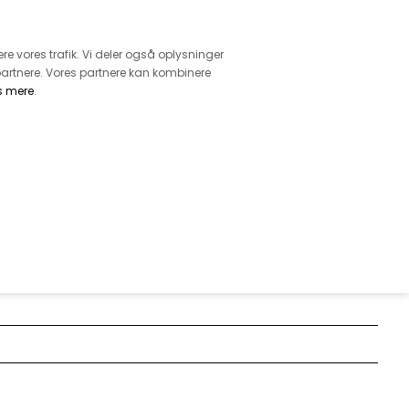
retur
vice - Ring på tlf. 3169 1071
ere vores trafik. Vi deler også oplysninger
artnere. Vores partnere kan kombinere
s mere
.
DKK
0,00
EHØR
MØNSTRE
GARN
DIVERSE
 GULE OG GRÅ STRIBER