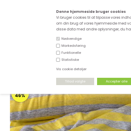
Kære
Denne hjemmeside bruger cookies
Fri fragt ved køb for ove
Vi bruger cookies til at tilpasse vores indh
om din brug af vores hjemmeside med vor
disse data med andre oplysninger, du har 
Nødvendige
Markedsføring
Funktionelle
NYHEDER
DEADSTOCK
STRÆKSTOF
Statistiske
Vis cookie detaljer
FORSIDE
›
UDSALG
›
UDSALG & GODE TILBUD PÅ STOF
SPAR
46%