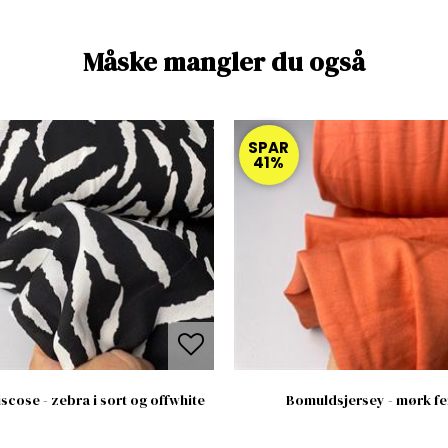
Måske mangler du også
SPAR
41%
scose - zebra i sort og offwhite
Bomuldsjersey - mørk f