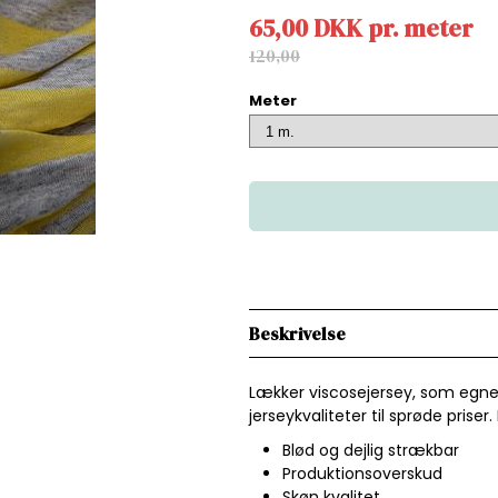
65,00
DKK
pr.
meter
120,00
Meter
Beskrivelse
Lækker viscosejersey, som egner
jerseykvaliteter til sprøde prise
Blød og dejlig strækbar
Produktionsoverskud
Skøn kvalitet