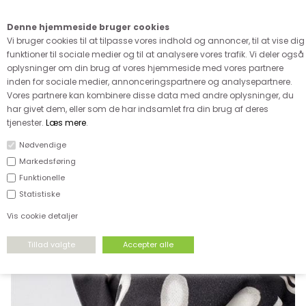
Kære kunde - husk vi desværre ikke tager afklippede metervarer
retur
Denne hjemmeside bruger cookies
0
Vi bruger cookies til at tilpasse vores indhold og annoncer, til at vise dig
funktioner til sociale medier og til at analysere vores trafik. Vi deler også
oplysninger om din brug af vores hjemmeside med vores partnere
inden for sociale medier, annonceringspartnere og analysepartnere.
Vores partnere kan kombinere disse data med andre oplysninger, du
har givet dem, eller som de har indsamlet fra din brug af deres
FORSIDE
›
UDSALG
›
UDSALG & GODE TILBUD PÅ STOF
tjenester.
Læs mere
.
Nødvendige
SPAR
Markedsføring
46%
Funktionelle
Statistiske
Vis cookie detaljer