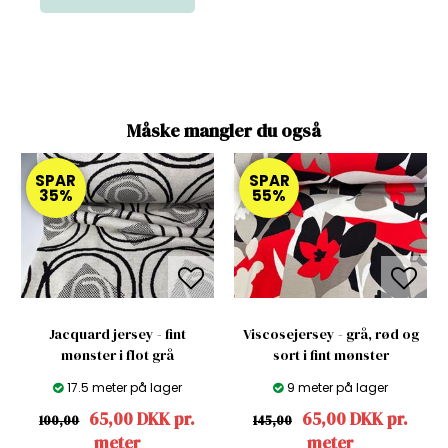
Måske mangler du også
SPAR
SPAR
35%
55%
Jacquard jersey - fint
Viscosejersey - grå, rød og
mønster i flot grå
sort i fint mønster
17.5 meter på lager
9 meter på lager
65,00 DKK pr.
65,00 DKK pr.
100,00
145,00
meter
meter