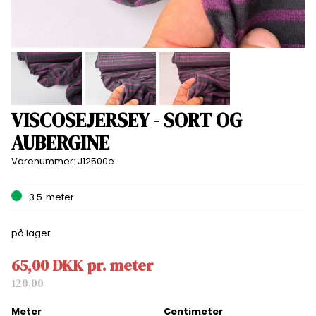
VISCOSEJERSEY - SORT OG
AUBERGINE
Varenummer:
J12500e
3.5
meter
på lager
65,00
DKK
pr.
meter
120,00
Meter
Centimeter