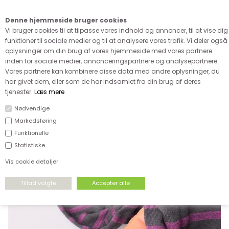
Kære kunde - husk vi desværre ikke tager afklippede metervarer
retur
Denne hjemmeside bruger cookies
0
Vi bruger cookies til at tilpasse vores indhold og annoncer, til at vise dig
funktioner til sociale medier og til at analysere vores trafik. Vi deler også
oplysninger om din brug af vores hjemmeside med vores partnere
inden for sociale medier, annonceringspartnere og analysepartnere.
Vores partnere kan kombinere disse data med andre oplysninger, du
har givet dem, eller som de har indsamlet fra din brug af deres
FORSIDE
›
UDSALG
›
UDSALG & GODE TILBUD PÅ STOF
tjenester.
Læs mere
.
Nødvendige
SPAR
Markedsføring
46%
Funktionelle
Statistiske
Vis cookie detaljer