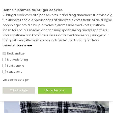
Kære kunde - husk vi desværre ikke tager afklippede metervarer
retur
Denne hjemmeside bruger cookies
0
Vi bruger cookies til at tilpasse vores indhold og annoncer, til at vise dig
funktioner til sociale medier og til at analysere vores trafik. Vi deler også
oplysninger om din brug af vores hjemmeside med vores partnere
inden for sociale medier, annonceringspartnere og analysepartnere.
Vores partnere kan kombinere disse data med andre oplysninger, du
har givet dem, eller som de har indsamlet fra din brug af deres
FORSIDE
›
UDSALG
›
UDSALG & GODE TILBUD PÅ STOF
tjenester.
Læs mere
.
Nødvendige
SPAR
Markedsføring
24%
Funktionelle
Statistiske
Vis cookie detaljer