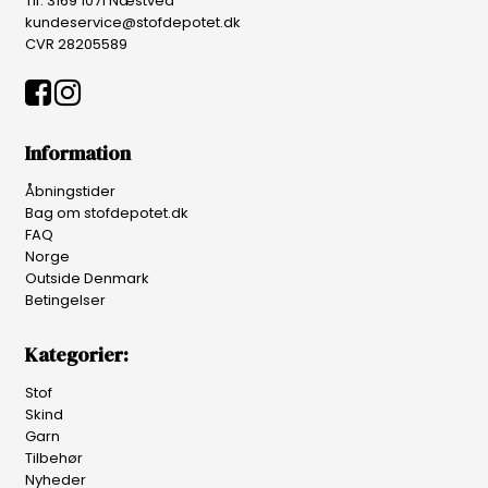
Tlf. 3169 1071 Næstved
kundeservice@stofdepotet.dk
CVR 28205589
Information
Åbningstider
Bag om stofdepotet.dk
FAQ
Norge
Outside Denmark
Betingelser
Kategorier:
Stof
Skind
Garn
Tilbehør
Nyheder