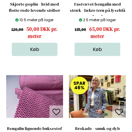
Skjorte poplin - hvid med
Fastvævet bengalin med
flotte røde levende striber
stræk - lækre tern på lyseblå
bund
10.5 meter på lager
2.5 meter på lager
50,00 DKK pr.
65,00 DKK pr.
120,00
135,00
meter
meter
SPAR
46%
Bengalin lignende buksestof
Brokade - smuk og dyb