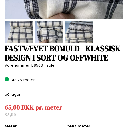
FASTVÆVET BOMULD - KLASSISK
DESIGN I SORT OG OFFWHITE
Varenummer:
B8503 - sale
43.25
meter
på lager
65,00
DKK
pr.
meter
85,00
Meter
Centimeter