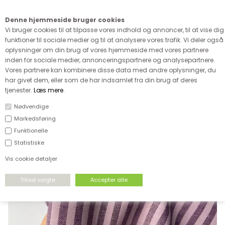
Kære kunde - husk vi desværre ikke tager afklippede metervarer
retur
Denne hjemmeside bruger cookies
0
Vi bruger cookies til at tilpasse vores indhold og annoncer, til at vise dig
funktioner til sociale medier og til at analysere vores trafik. Vi deler også
oplysninger om din brug af vores hjemmeside med vores partnere
inden for sociale medier, annonceringspartnere og analysepartnere.
Vores partnere kan kombinere disse data med andre oplysninger, du
har givet dem, eller som de har indsamlet fra din brug af deres
FORSIDE
›
VÆVET STOF
›
VÆVET BOMULD
tjenester.
Læs mere
.
Nødvendige
Markedsføring
Funktionelle
Statistiske
Vis cookie detaljer