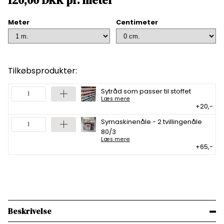
120,00
DKK
pr.
meter
Meter
Centimeter
Tilkøbsprodukter:
Sytråd som passer til stoffet
Læs mere
+20,-
Symaskinenåle - 2 tvillingenåle
80/3
Læs mere
+65,-
Beskrivelse