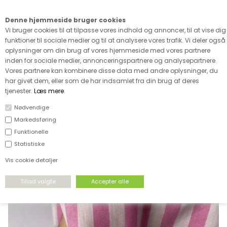
Kære kunde - husk vi desværre ikke tager afklippede metervarer
retur
Denne hjemmeside bruger cookies
0
Vi bruger cookies til at tilpasse vores indhold og annoncer, til at vise dig
funktioner til sociale medier og til at analysere vores trafik. Vi deler også
oplysninger om din brug af vores hjemmeside med vores partnere
inden for sociale medier, annonceringspartnere og analysepartnere.
Vores partnere kan kombinere disse data med andre oplysninger, du
har givet dem, eller som de har indsamlet fra din brug af deres
FORSIDE
›
VÆVET STOF
›
VÆVET BOMULD
tjenester.
Læs mere
.
Nødvendige
Markedsføring
Funktionelle
Statistiske
Vis cookie detaljer