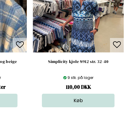
 og beige
Simplicity kjole 8912 str. 32-40
r
9 stk. på lager
ter
110,00
DKK