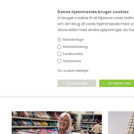
Kære
Denne hjemmeside bruger cookies
Fri fragt ved køb for ove
Vi bruger cookies til at tilpasse vores indh
om din brug af vores hjemmeside med vor
disse data med andre oplysninger, du har 
Nødvendige
Markedsføring
Funktionelle
NYHEDER
DEADSTOCK
STRÆKSTOF
Statistiske
Vis cookie detaljer