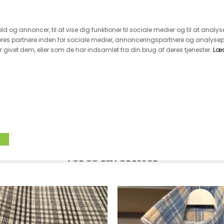
 kunde - husk vi desværre ikke tager afklippede metervarer 
r 600.-
Hurtig levering - kun 1-5 hverdage
Kundeser
old og annoncer, til at vise dig funktioner til sociale medier og til at analys
es partnere inden for sociale medier, annonceringspartnere og analysep
givet dem, eller som de har indsamlet fra din brug af deres tjenester.
Læ
VÆVET STOF
UDSALG
BOLIG
TILB
Vores favoritter