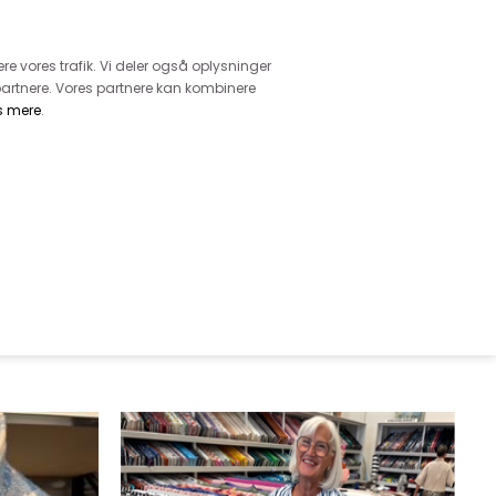
retur
vice - Ring på tlf. 3169 1071
ere vores trafik. Vi deler også oplysninger
artnere. Vores partnere kan kombinere
s mere
.
DKK
0,00
EHØR
MØNSTRE
GARN
DIVERSE