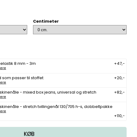
Centimeter
 elastik 8 mm - 3m
+47,-
ere
 som passer til stoffet
+20,-
ere
kinenåle - mixed box jeans, universal og stretch
+82,-
ere
kinenåle - stretch tvillingenål 130/705 h-s, dobbeltpakke
ere
+110,-
KØB