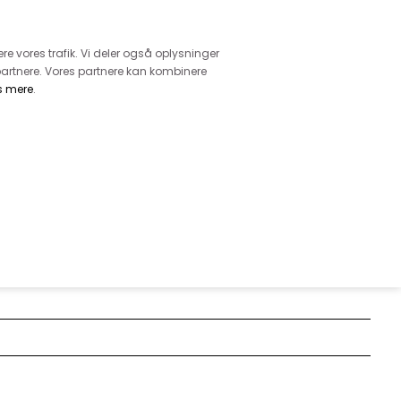
retur
vice - Ring på tlf. 3169 1071
ere vores trafik. Vi deler også oplysninger
artnere. Vores partnere kan kombinere
s mere
.
DKK
0,00
EHØR
MØNSTRE
GARN
DIVERSE
STRÆK I SORT