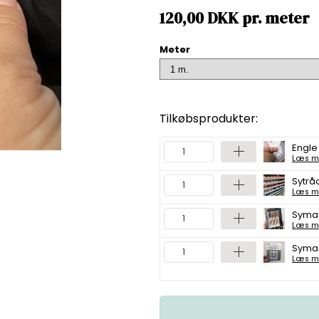
120,00
DKK
pr.
meter
Meter
Tilkøbsprodukter:
Engle
Læs m
Sytråd
Læs m
Symas
Læs m
Symas
Læs m