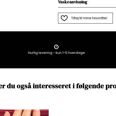
Vaskeanvisning
Tilføj til mine favoritter
Hurtig levering - kun 1-5 hverdage
er du også interesseret i følgende pr