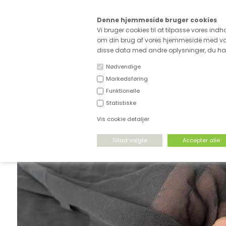
Kære
Denne hjemmeside bruger cookies
Fri fragt ved køb for ove
Vi bruger cookies til at tilpasse vores indh
om din brug af vores hjemmeside med vor
disse data med andre oplysninger, du har 
Nødvendige
Markedsføring
Funktionelle
NYHEDER
DEADSTOCK
STRÆKSTOF
Statistiske
Vis cookie detaljer
FORSIDE
›
STRÆKSTOF
›
SPORT OG DANS