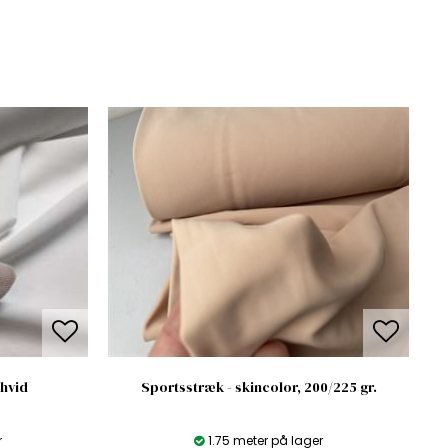
åhvid
Sportsstræk - skincolor, 200/225 gr.
r
1.75 meter på lager