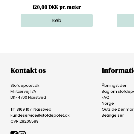
120,00 DKK pr. meter
Kontakt os
Informat
Stofdepotet.dk
Åbningstider
Militærvej 17A
Bag om stofdepo
DK-4700 Næstved
FAQ
Norge
Tlf. 3169 1071 Næstved
Outside Denmar
kundeservice@stofdepotet.dk
Betingelser
CVR 28205589