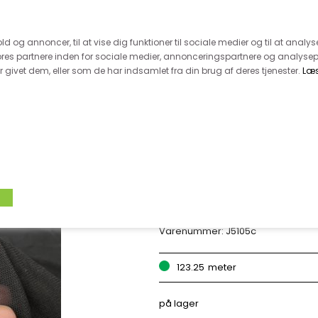
 kunde - husk vi desværre ikke tager afklippede metervarer 
r 600.-
Hurtig levering - kun 1-5 hverdage
Kundeser
old og annoncer, til at vise dig funktioner til sociale medier og til at analys
es partnere inden for sociale medier, annonceringspartnere og analysep
givet dem, eller som de har indsamlet fra din brug af deres tjenester.
Læ
VÆVET STOF
UDSALG
BOLIG
TILB
MESH - FIREVEJS
Varenummer:
J5105c
123.25
meter
på lager