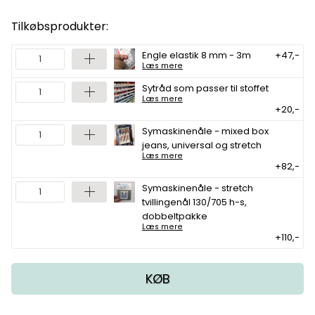
Tilkøbsprodukter:
Engle elastik 8 mm - 3m
+47,-
Læs mere
Sytråd som passer til stoffet
Læs mere
+20,-
Symaskinenåle - mixed box
jeans, universal og stretch
Læs mere
+82,-
Symaskinenåle - stretch
tvillingenål 130/705 h-s,
dobbeltpakke
Læs mere
+110,-
KØB