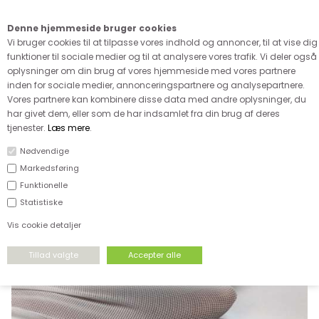
Kære kunde - husk vi desværre ikke tager afklippede metervarer
retur
Denne hjemmeside bruger cookies
0
Vi bruger cookies til at tilpasse vores indhold og annoncer, til at vise dig
funktioner til sociale medier og til at analysere vores trafik. Vi deler også
oplysninger om din brug af vores hjemmeside med vores partnere
inden for sociale medier, annonceringspartnere og analysepartnere.
Vores partnere kan kombinere disse data med andre oplysninger, du
har givet dem, eller som de har indsamlet fra din brug af deres
FORSIDE
›
STRÆKSTOF
›
SPORT OG DANS
tjenester.
Læs mere
.
Nødvendige
Markedsføring
Funktionelle
Statistiske
Vis cookie detaljer